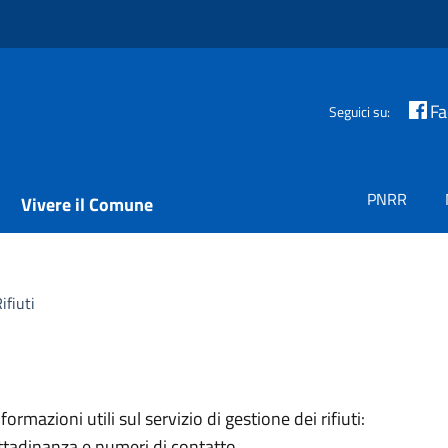
F
Seguici su:
PNRR
Vivere il Comune
ifiuti
ormazioni utili sul servizio di gestione dei rifiuti:
cittadinanza e numeri di contatto.