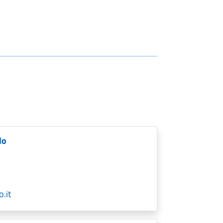
lo
.it