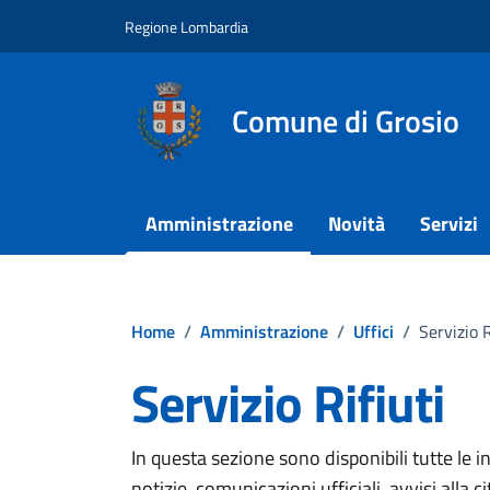
Vai ai contenuti
Vai al footer
Regione Lombardia
Comune di Grosio
Amministrazione
Novità
Servizi
Home
/
Amministrazione
/
Uffici
/
Servizio R
Servizio Rifiuti
In questa sezione sono disponibili tutte le inf
notizie, comunicazioni ufficiali, avvisi alla 