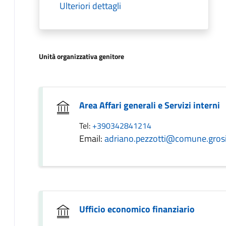
Ulteriori dettagli
Unità organizzativa genitore
Area Affari generali e Servizi interni
Tel:
+390342841214
Email:
adriano.pezzotti@comune.grosio
Ufficio economico finanziario