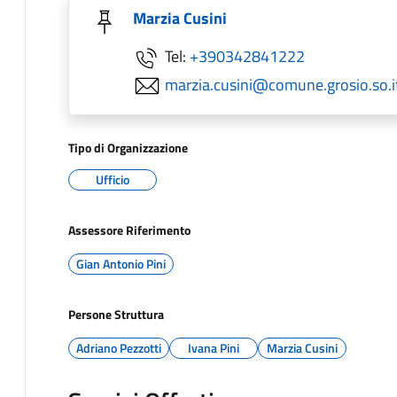
Marzia Cusini
Tel:
+390342841222
marzia.cusini@comune.grosio.so.i
Tipo di Organizzazione
Ufficio
Assessore Riferimento
Gian Antonio Pini
Persone Struttura
Adriano Pezzotti
Ivana Pini
Marzia Cusini