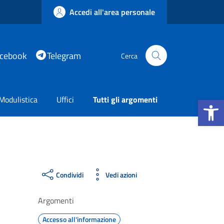
Accedi all'area personale
acebook
Telegram
Cerca
Apri la b
Modulistica
Uffici
Tutti gli argomenti
Condividi
Vedi azioni
Argomenti
Accesso all'informazione