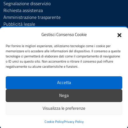
Segnalazione disservizio
Richiesta assistenza
Amministrazione trasparente
Pubblicità legale
Albo Pretorio
Gestisci Consenso Cookie
Cookie Policy
Informativa privacy
Per fornire le migliori esperienze, utilizziamo tecnologie come i cookie per
Videosorveglianza - Privacy Policy
memorizzare e/o accedere alle informazioni del dispositivo. Il consenso a queste
tecnologie ci permetterà di elaborare dati come il comportamento di navigazione
Dichiarazione di accessibilità
o ID unici su questo sito. Non acconsentire o ritirare il consenso può influire
Note legali
negativamente su alcune caratteristiche e funzioni.
Feedback
Accetta
SEGUICI SU
Nega
Facebook
Telegram
Visualizza le preferenze
Mappa del sito
Credits
Cookie Policy
Privacy Policy