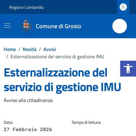
Vai ai contenuti
Vai al footer
Regione Lombardia
Comune di Grosio
Home
/
Novità
/
Avvisi
/
Esternalizzazione del servizio di gestione IMU
Apri la b
Esternalizzazione del
servizio di gestione IMU
Dettagli della notizia
Avviso alla cittadinanza
Data:
Tempo di lettura:
27 Febbraio 2026