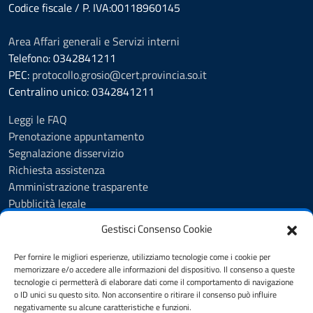
Codice fiscale / P. IVA:00118960145
Area Affari generali e Servizi interni
Telefono: 0342841211
PEC:
protocollo.grosio@cert.provincia.so.it
Centralino unico: 0342841211
Leggi le FAQ
Prenotazione appuntamento
Segnalazione disservizio
Richiesta assistenza
Amministrazione trasparente
Pubblicità legale
Albo Pretorio
Gestisci Consenso Cookie
Cookie Policy
Informativa privacy
Per fornire le migliori esperienze, utilizziamo tecnologie come i cookie per
Videosorveglianza - Privacy Policy
memorizzare e/o accedere alle informazioni del dispositivo. Il consenso a queste
tecnologie ci permetterà di elaborare dati come il comportamento di navigazione
Dichiarazione di accessibilità
o ID unici su questo sito. Non acconsentire o ritirare il consenso può influire
Note legali
negativamente su alcune caratteristiche e funzioni.