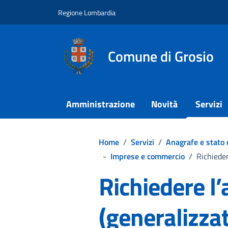
Vai ai contenuti
Vai al footer
Regione Lombardia
Comune di Grosio
Amministrazione
Novità
Servizi
Home
/
Servizi
/
Anagrafe e stato c
-
Imprese e commercio
/
Richieder
Richiedere l’
(generalizza