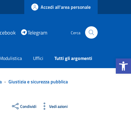
Accedi all'area personale
acebook
Telegram
Cerca
Apri la b
Modulistica
Uffici
Tutti gli argomenti
a
-
Giustizia e sicurezza pubblica
Condividi
Vedi azioni