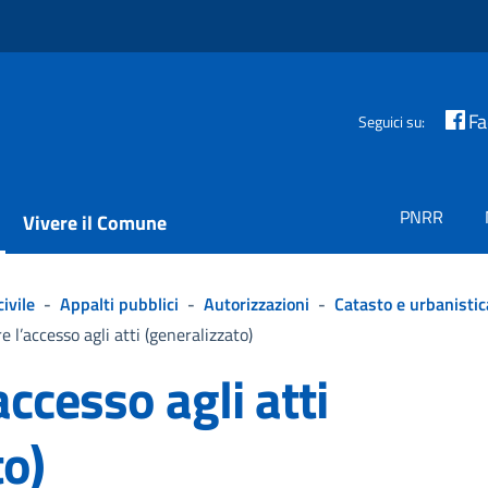
F
Seguici su:
PNRR
Vivere il Comune
ivile
-
Appalti pubblici
-
Autorizzazioni
-
Catasto e urbanistic
e l’accesso agli atti (generalizzato)
accesso agli atti
to)