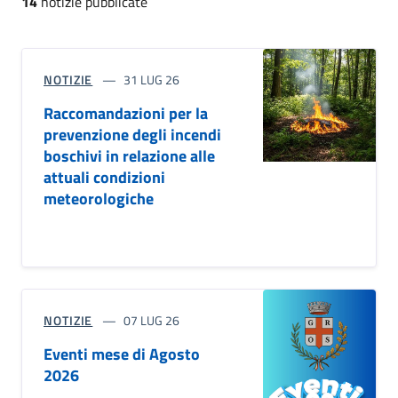
14
notizie pubblicate
NOTIZIE
31 LUG 26
Raccomandazioni per la
prevenzione degli incendi
boschivi in relazione alle
attuali condizioni
meteorologiche
NOTIZIE
07 LUG 26
Eventi mese di Agosto
2026