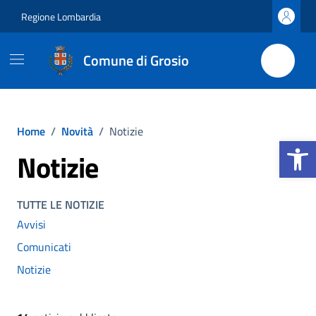
Vai ai contenuti
Vai al footer
Regione Lombardia
Comune di Grosio
Home
/
Novità
/
Notizie
Apri la b
Notizie
TUTTE LE NOTIZIE
Avvisi
Comunicati
Notizie