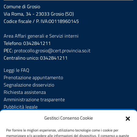
Comune di Grosio
Via Roma, 34 - 23033 Grosio (SO)
Codice fiscale / P. IVA:00118960145
Area Affari generali e Servizi interni
Telefono: 0342841211
PEC:
protocollo.grosio@cert.provincia.so.it
Centralino unico: 0342841211
Leggi le FAQ
Prenotazione appuntamento
Segnalazione disservizio
Richiesta assistenza
Amministrazione trasparente
Pubblicità legale
Albo Pretorio
Gestisci Consenso Cookie
Cookie Policy
Informativa privacy
Per fornire le migliori esperienze, utilizziamo tecnologie come i cookie per
Videosorveglianza - Privacy Policy
memorizzare e/o accedere alle informazioni del dispositivo. Il consenso a queste