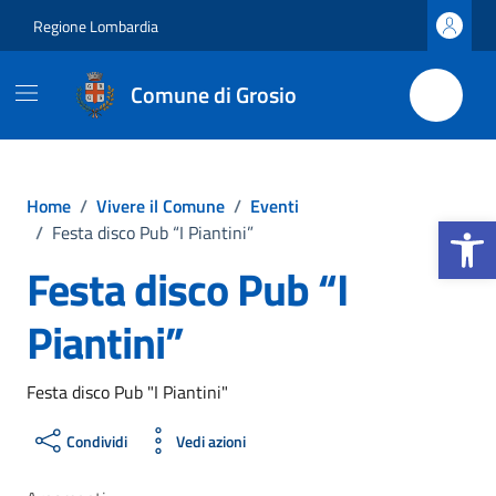
Vai ai contenuti
Vai al footer
Regione Lombardia
Comune di Grosio
Home
/
Vivere il Comune
/
Eventi
Apri la b
/
Festa disco Pub “I Piantini”
Festa disco Pub “I
Piantini”
Festa disco Pub "I Piantini"
Condividi
Vedi azioni