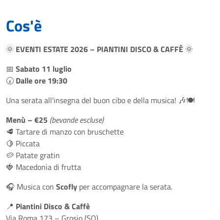
Cos'è
🌞
EVENTI ESTATE 2026 – PIANTINI DISCO & CAFFÈ
🌞
📅
Sabato 11 luglio
🕢
Dalle ore 19:30
Una serata all'insegna del buon cibo e della musica! 🎶🍽️
Menù – €25
(bevande escluse)
🥩 Tartare di manzo con bruschette
🍋 Piccata
🥔 Patate gratin
🍓 Macedonia di frutta
🎧 Musica con
Scofly
per accompagnare la serata.
📍
Piantini Disco & Caffè
Via Roma 173 – Grosio (SO)