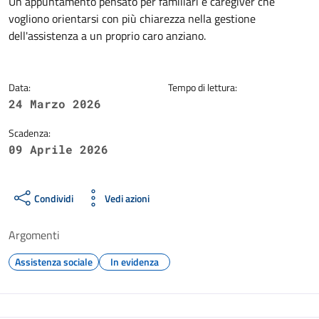
Dettagli della notizia
Un appuntamento pensato per familiari e caregiver che
vogliono orientarsi con più chiarezza nella gestione
dell'assistenza a un proprio caro anziano.
Data:
Tempo di lettura:
24 Marzo 2026
Scadenza:
09 Aprile 2026
Condividi
Vedi azioni
Argomenti
Assistenza sociale
In evidenza