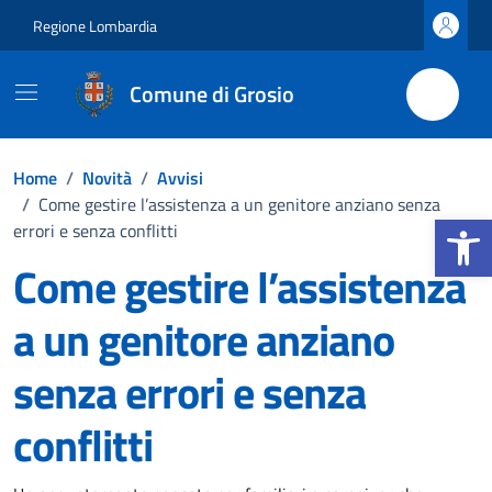
Vai ai contenuti
Vai al footer
Regione Lombardia
Comune di Grosio
Home
/
Novità
/
Avvisi
/
Come gestire l’assistenza a un genitore anziano senza
Apri la b
errori e senza conflitti
Come gestire l’assistenza
a un genitore anziano
senza errori e senza
conflitti