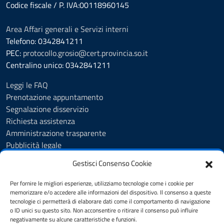
Codice fiscale / P. IVA:00118960145
Area Affari generali e Servizi interni
Telefono: 0342841211
PEC:
protocollo.grosio@cert.provincia.so.it
Centralino unico: 0342841211
Leggi le FAQ
Prenotazione appuntamento
Segnalazione disservizio
Richiesta assistenza
Amministrazione trasparente
Pubblicità legale
Albo Pretorio
Gestisci Consenso Cookie
Cookie Policy
Informativa privacy
Per fornire le migliori esperienze, utilizziamo tecnologie come i cookie per
Videosorveglianza - Privacy Policy
memorizzare e/o accedere alle informazioni del dispositivo. Il consenso a queste
tecnologie ci permetterà di elaborare dati come il comportamento di navigazione
Dichiarazione di accessibilità
o ID unici su questo sito. Non acconsentire o ritirare il consenso può influire
Note legali
negativamente su alcune caratteristiche e funzioni.