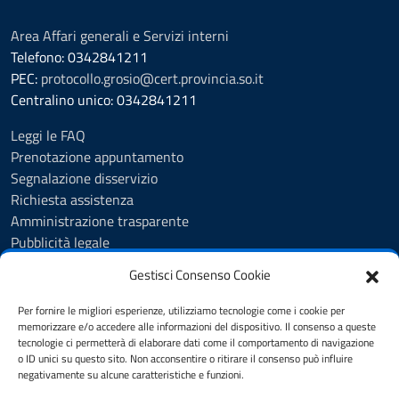
Area Affari generali e Servizi interni
Telefono: 0342841211
PEC:
protocollo.grosio@cert.provincia.so.it
Centralino unico: 0342841211
Leggi le FAQ
Prenotazione appuntamento
Segnalazione disservizio
Richiesta assistenza
Amministrazione trasparente
Pubblicità legale
Albo Pretorio
Gestisci Consenso Cookie
Cookie Policy
Informativa privacy
Per fornire le migliori esperienze, utilizziamo tecnologie come i cookie per
Videosorveglianza - Privacy Policy
memorizzare e/o accedere alle informazioni del dispositivo. Il consenso a queste
tecnologie ci permetterà di elaborare dati come il comportamento di navigazione
Dichiarazione di accessibilità
o ID unici su questo sito. Non acconsentire o ritirare il consenso può influire
Note legali
negativamente su alcune caratteristiche e funzioni.
Feedback