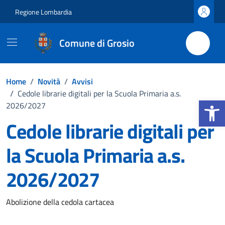
Vai ai contenuti
Vai al footer
Regione Lombardia
Comune di Grosio
Home
/
Novità
/
Avvisi
/
Cedole librarie digitali per la Scuola Primaria a.s.
Apri la b
2026/2027
Cedole librarie digitali per
la Scuola Primaria a.s.
2026/2027
Dettagli della notizia
Abolizione della cedola cartacea