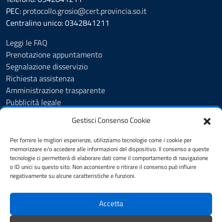
PEC:
protocollo.grosio@cert.provincia.so.it
Centralino unico: 0342841211
Leggi le FAQ
Prenotazione appuntamento
Segnalazione disservizio
Richiesta assistenza
Amministrazione trasparente
Pubblicità legale
Albo Pretorio
Gestisci Consenso Cookie
Cookie Policy
Informativa privacy
Per fornire le migliori esperienze, utilizziamo tecnologie come i cookie per
Videosorveglianza - Privacy Policy
memorizzare e/o accedere alle informazioni del dispositivo. Il consenso a queste
tecnologie ci permetterà di elaborare dati come il comportamento di navigazione
Dichiarazione di accessibilità
o ID unici su questo sito. Non acconsentire o ritirare il consenso può influire
Note legali
negativamente su alcune caratteristiche e funzioni.
Feedback
Accetta
SEGUICI SU