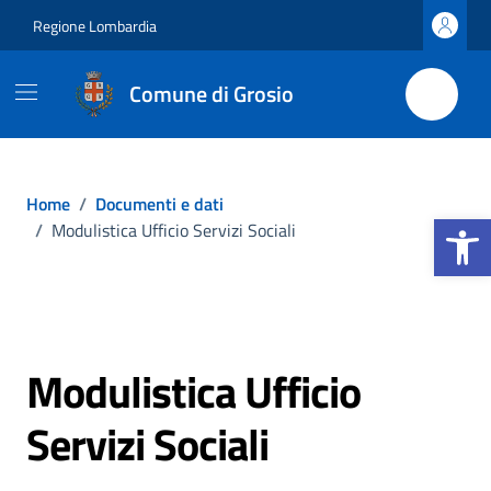
Vai ai contenuti
Vai al footer
Regione Lombardia
Comune di Grosio
Home
/
Documenti e dati
Apri la b
/
Modulistica Ufficio Servizi Sociali
Modulistica Ufficio
Servizi Sociali