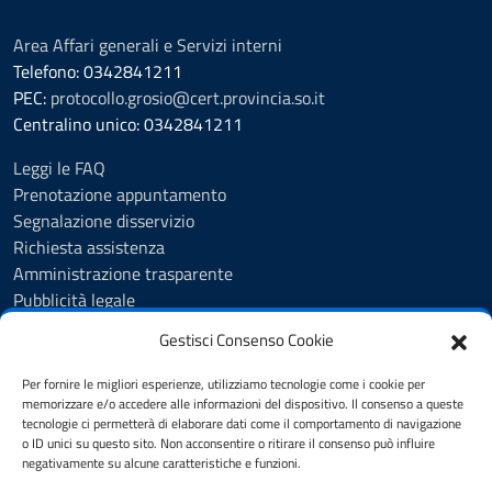
Area Affari generali e Servizi interni
Telefono: 0342841211
PEC:
protocollo.grosio@cert.provincia.so.it
Centralino unico: 0342841211
Leggi le FAQ
Prenotazione appuntamento
Segnalazione disservizio
Richiesta assistenza
Amministrazione trasparente
Pubblicità legale
Albo Pretorio
Gestisci Consenso Cookie
Cookie Policy
Informativa privacy
Per fornire le migliori esperienze, utilizziamo tecnologie come i cookie per
Videosorveglianza - Privacy Policy
memorizzare e/o accedere alle informazioni del dispositivo. Il consenso a queste
tecnologie ci permetterà di elaborare dati come il comportamento di navigazione
Dichiarazione di accessibilità
o ID unici su questo sito. Non acconsentire o ritirare il consenso può influire
Note legali
negativamente su alcune caratteristiche e funzioni.
Feedback