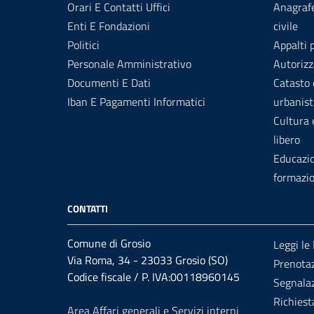
Orari E Contatti Uffici
Anagrafe
Enti E Fondazioni
civile
Politici
Appalti 
Personale Amministrativo
Autorizz
Documenti E Dati
Catasto 
Iban E Pagamenti Informatici
urbanist
Cultura
libero
Educazi
formazi
CONTATTI
Comune di Grosio
Leggi le
Via Roma, 34 - 23033 Grosio (SO)
Prenota
Codice fiscale / P. IVA:00118960145
Segnalaz
Richiest
Area Affari generali e Servizi interni