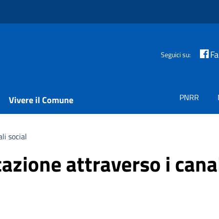
F
Seguici su:
PNRR
Vivere il Comune
li social
azione attraverso i canal