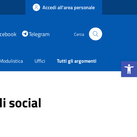
Accedi all'area personale
acebook
Telegram
Cerca
Apri la b
Modulistica
Uffici
Tutti gli argomenti
i social