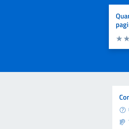
Quan
pagi
Valuta 
Val
Con