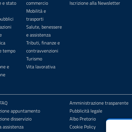
 e stato
commercio
Iscrizione alla Newsletter
Mobilità e
pubblici
trasporti
azioni
Salute, benessere
e
e assistenza
ica
Tributi, finanze e
 e tempo
contravvenzioni
Turismo
one e
Vita lavorativa
one
 FAQ
Amministrazione trasparente
zione appuntamento
Pubblicità legale
ione disservizio
Albo Pretorio
a assistenza
Cookie Policy