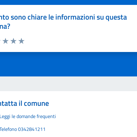
to sono chiare le informazioni su questa
na?
1 stelle su 5
uta 2 stelle su 5
Valuta 3 stelle su 5
Valuta 4 stelle su 5
Valuta 5 stelle su 5
tatta il comune
Leggi le domande frequenti
Telefono 0342841211