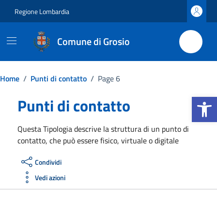
Vai ai contenuti
Vai al footer
Regione Lombardia
Comune di Grosio
Home
/
Punti di contatto
/
Page 6
Apri la b
Punti di contatto
Questa Tipologia descrive la struttura di un punto di
contatto, che può essere fisico, virtuale o digitale
Condividi
Vedi azioni