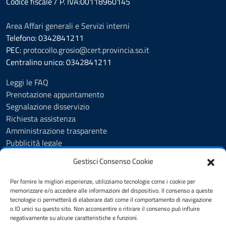
Codice fiscale / P. IVA:00118960145
Area Affari generali e Servizi interni
Telefono: 0342841211
PEC:
protocollo.grosio@cert.provincia.so.it
Centralino unico: 0342841211
Leggi le FAQ
Prenotazione appuntamento
Segnalazione disservizio
Richiesta assistenza
Amministrazione trasparente
Pubblicità legale
Albo Pretorio
Gestisci Consenso Cookie
Cookie Policy
Informativa privacy
Per fornire le migliori esperienze, utilizziamo tecnologie come i cookie per
Videosorveglianza - Privacy Policy
memorizzare e/o accedere alle informazioni del dispositivo. Il consenso a queste
tecnologie ci permetterà di elaborare dati come il comportamento di navigazione
Dichiarazione di accessibilità
o ID unici su questo sito. Non acconsentire o ritirare il consenso può influire
Note legali
negativamente su alcune caratteristiche e funzioni.