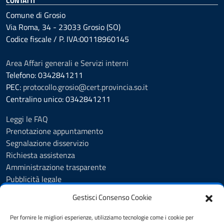
CONTATTI
Comune di Grosio
Via Roma, 34 - 23033 Grosio (SO)
Codice fiscale / P. IVA:00118960145
Area Affari generali e Servizi interni
Telefono: 0342841211
PEC:
protocollo.grosio@cert.provincia.so.it
Centralino unico: 0342841211
Leggi le FAQ
Prenotazione appuntamento
Segnalazione disservizio
Richiesta assistenza
Amministrazione trasparente
Pubblicità legale
Albo Pretorio
Gestisci Consenso Cookie
Cookie Policy
Informativa privacy
Per fornire le migliori esperienze, utilizziamo tecnologie come i cookie per