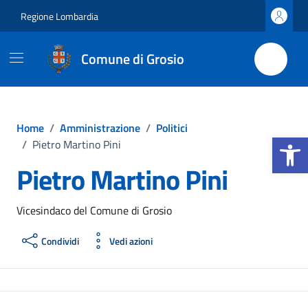
Vai ai contenuti
Vai al footer
Regione Lombardia
Comune di Grosio
Home
/
Amministrazione
/
Politici
Apri la b
/
Pietro Martino Pini
Pietro Martino Pini
Vicesindaco del Comune di Grosio
Condividi
Vedi azioni