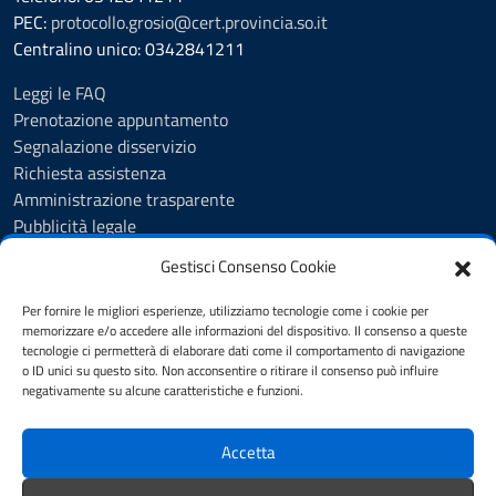
PEC:
protocollo.grosio@cert.provincia.so.it
Centralino unico: 0342841211
Leggi le FAQ
Prenotazione appuntamento
Segnalazione disservizio
Richiesta assistenza
Amministrazione trasparente
Pubblicità legale
Albo Pretorio
Gestisci Consenso Cookie
Cookie Policy
Informativa privacy
Per fornire le migliori esperienze, utilizziamo tecnologie come i cookie per
Videosorveglianza - Privacy Policy
memorizzare e/o accedere alle informazioni del dispositivo. Il consenso a queste
tecnologie ci permetterà di elaborare dati come il comportamento di navigazione
Dichiarazione di accessibilità
o ID unici su questo sito. Non acconsentire o ritirare il consenso può influire
Note legali
negativamente su alcune caratteristiche e funzioni.
Feedback
Accetta
SEGUICI SU