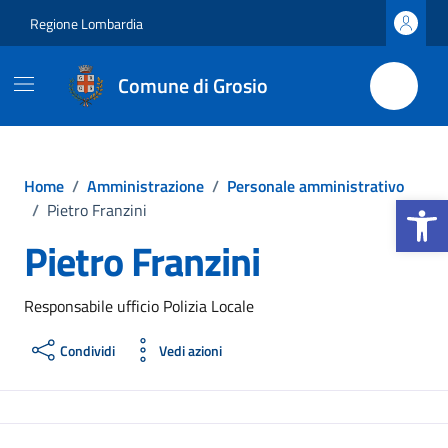
Vai ai contenuti
Vai al footer
Regione Lombardia
Comune di Grosio
Home
/
Amministrazione
/
Personale amministrativo
Apri la b
/
Pietro Franzini
Pietro Franzini
Responsabile ufficio Polizia Locale
Condividi
Vedi azioni