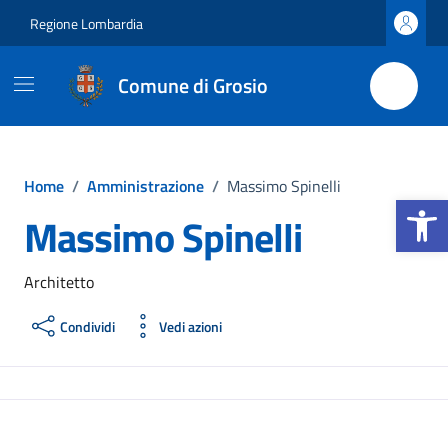
Vai ai contenuti
Vai al footer
Regione Lombardia
Comune di Grosio
Home
/
Amministrazione
/
Massimo Spinelli
Apri la b
Massimo Spinelli
Architetto
Condividi
Vedi azioni