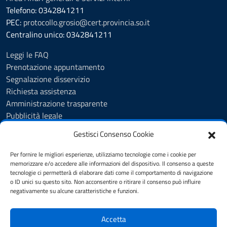
Telefono: 0342841211
PEC:
protocollo.grosio@cert.provincia.so.it
Centralino unico: 0342841211
Leggi le FAQ
Prenotazione appuntamento
Segnalazione disservizio
Richiesta assistenza
Amministrazione trasparente
Pubblicità legale
Albo Pretorio
Gestisci Consenso Cookie
Cookie Policy
Informativa privacy
Per fornire le migliori esperienze, utilizziamo tecnologie come i cookie per
Videosorveglianza - Privacy Policy
memorizzare e/o accedere alle informazioni del dispositivo. Il consenso a queste
tecnologie ci permetterà di elaborare dati come il comportamento di navigazione
Dichiarazione di accessibilità
o ID unici su questo sito. Non acconsentire o ritirare il consenso può influire
Note legali
negativamente su alcune caratteristiche e funzioni.
Feedback
Accetta